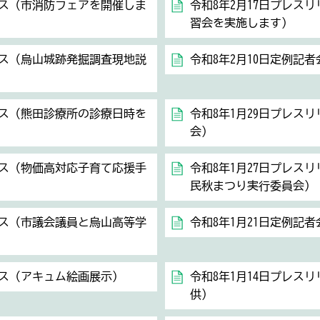
ース（市消防フェアを開催しま
令和8年2月17日プレス
習会を実施します）
ース（烏山城跡発掘調査現地説
令和8年2月10日定例記者
ース（熊田診療所の診療日時を
令和8年1月29日プレス
会）
ース（物価高対応子育て応援手
令和8年1月27日プレス
民秋まつり実行委員会）
ース（市議会議員と烏山高等学
令和8年1月21日定例記者
ース（アキュム絵画展示）
令和8年1月14日プレス
供）