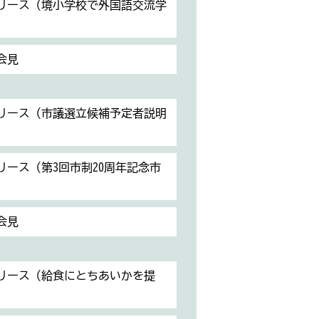
リリース（境小学校で外国語交流学
会見
リリース（市議選立候補予定者説明
リリース（第3回市制20周年記念市
会見
リリース（給食にとちあいかを提