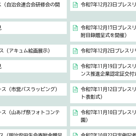
ース（自治会連合会研修会の開
令和7年12月23日プレ
見
令和7年12月17日プレ
附目録贈呈式を開催）
ース（アキュム絵画展示）
令和7年12月2日プレス
見
令和7年11月19日プレ
ンス推進企業認定証交付
リース（市営バスラッピング）
令和7年11月12日プレ
ト表彰式）
リース（山あげ祭フォトコンテ
令和7年11月10日プレ
園）
ース（明治安田生命寄附金贈呈
令和7年10月22日定例記