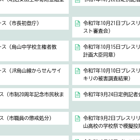
リース（市長初登庁）
令和7年10月21日プレ
スト審査会）
リース（烏山中学校主権者教
令和7年10月15日プレ
計画大臣同意）
リース（JR烏山線からせんサイ
令和7年10月10日プレ
キリの被害調査結果）
ース（市制20周年記念市民秋ま
令和7年9月24日定例記者
ース（市職員の懲戒処分）
令和7年9月2日プレスリ
山高校の学校祭で模擬投