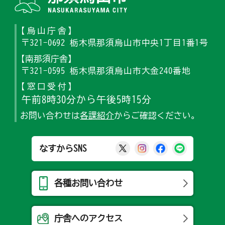
【烏山庁舎】
〒321-0692 栃木県那須烏山市中央1丁目1番1号
【南那須庁舎】
〒321-0595 栃木県那須烏山市大金240番地
【窓口受付】
午前8時30分から午後5時15分
お問い合わせは
各課紹介
からご確認ください。
那須烏山市公式X
那須烏山市公式Ins
那須烏山市公式
那須烏山
なすからSNS
各種お問い合わせ
庁舎へのアクセス