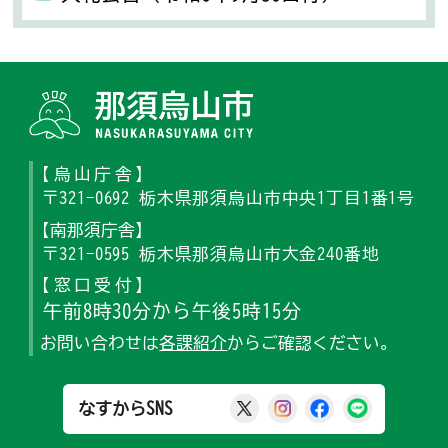
那須烏山
【烏山庁舎】
〒321-0692 栃木県那須烏山市中央1丁目1番1号
【南那須庁舎】
〒321-0595 栃木県那須烏山市大金240番地
【窓口受付】
午前8時30分から午後5時15分
お問い合わせは
各課紹介
からご確認ください。
那須烏山市公式X
那須烏山市公式Ins
那須烏山市公式
那須烏山
なすからSNS