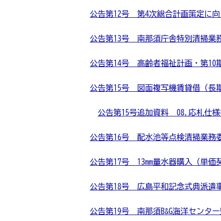
公告第12号 第4次総合計画策定に向けた
公告第13号 南那須庁舎特別清掃業務委託 
公告第14号 高齢者福祉計画・第10期介
公告第15号 図面複写機賃貸借（長期継続
公告第15号追加資料 08.応札仕様
公告第16号 配水池等点検清掃業務委託 
公告第17号 13mm量水器購入（単価契約）
公告第18号 広島平和記念式典派遣事業業
公告第19号 南那須B&G海洋センター監視