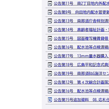
公告第11号 南2丁目地内外配水管
公告第9号 向田地内配水管更新工事
公告第13号 南那須庁舎特別清掃業務
公告第14号 高齢者福祉計画・第1
公告第15号 図面複写機賃貸借（長
公告第16号 配水池等点検清掃業務
公告第17号 13ｍｍ量水器購入（単
公告第18号 広島平和記念式典派遣
公告第19号 南那須B&G海洋センタ
公告第12号 第４次総合計画策定に
公告第16号 配水池等点検清掃業務
公告第15号追加資料 08.応札仕