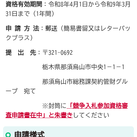
資格有効期間
：令和8年4月1日から令和9年3月
31日まで（1年間）
申 請 方 法
：
郵送
（簡易書留又はレターパッ
クプラス）
提 出 先
：〒321-0692
栃木県那須烏山市中央1－1－1
那須烏山市総務課契約管財グル
ープ 宛て
※封筒に
「競争入札参加資格審
査申請書在中」と朱書き
してください
申請様式