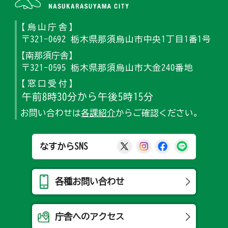
【烏山庁舎】
〒321-0692 栃木県那須烏山市中央1丁目1番1号
【南那須庁舎】
〒321-0595 栃木県那須烏山市大金240番地
【窓口受付】
午前8時30分から午後5時15分
お問い合わせは
各課紹介
からご確認ください。
那須烏山市公式X
那須烏山市公式Ins
那須烏山市公式
那須烏山
なすからSNS
各種お問い合わせ
庁舎へのアクセス