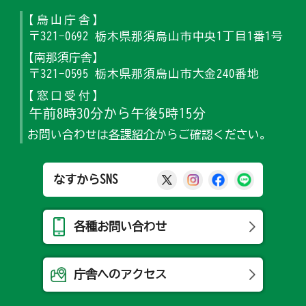
【烏山庁舎】
〒321-0692 栃木県那須烏山市中央1丁目1番1号
【南那須庁舎】
〒321-0595 栃木県那須烏山市大金240番地
【窓口受付】
午前8時30分から午後5時15分
お問い合わせは
各課紹介
からご確認ください。
那須烏山市公式X
那須烏山市公式Ins
那須烏山市公式
那須烏山
なすからSNS
各種お問い合わせ
庁舎へのアクセス