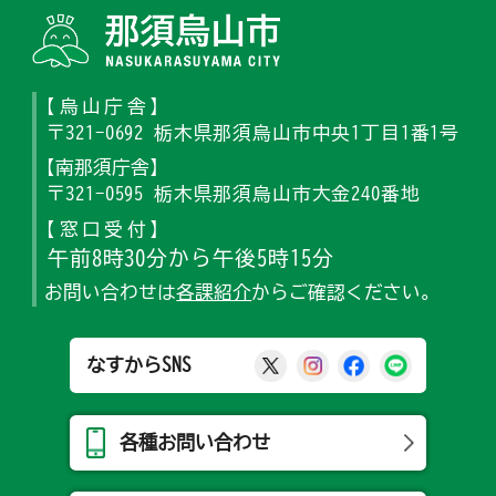
那須烏山
【烏山庁舎】
〒321-0692 栃木県那須烏山市中央1丁目1番1号
【南那須庁舎】
〒321-0595 栃木県那須烏山市大金240番地
【窓口受付】
午前8時30分から午後5時15分
お問い合わせは
各課紹介
からご確認ください。
那須烏山市公式X
那須烏山市公式Ins
那須烏山市公式
那須烏山
なすからSNS
各種お問い合わせ