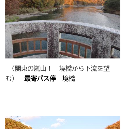
（関東の嵐山！ 境橋から下流を望
む）
最寄バス停
境橋