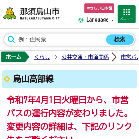
やさしい日本語
那須烏山市ホーム
メニュー
Language
ホーム
くらし
公共交通・市道関係
市営バ
烏山高部線
令和7年4月1日火曜日
から、市営
バスの運行内容が変わりました。
変更内容の詳細は、下記のリンク