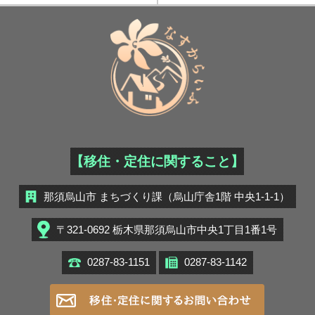
【移住・定住に関すること】
那須烏山市 まちづくり課（烏山庁舎1階 中央1-1-1）
〒321-0692 栃木県那須烏山市中央1丁目1番1号
0287-83-1151
0287-83-1142
移住・定住