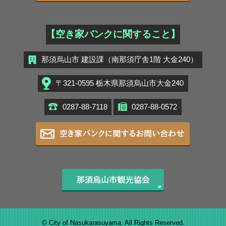
【空き家バンクに関すること】
那須烏山市 建設課（南那須庁舎1階 大金240）
〒321-0595 栃木県那須烏山市大金240
0287-88-7118
0287-88-0572
空き家バン
那須烏山市観光協会
© City of Nasukarasuyama. All Rights Reserved.