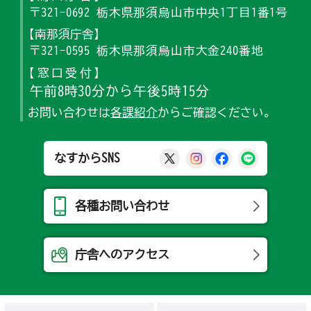
〒321-0692 栃木県那須烏山市中央1丁目1番1号
【南那須庁舎】
〒321-0595 栃木県那須烏山市大金240番地
【窓口受付】
午前8時30分から午後5時15分
お問い合わせは
各課紹介
からご確認ください。
那須烏山市公式X
那須烏山市公式Ins
那須烏山市公式
那須烏山
なすからSNS
各種お問い合わせ
庁舎へのアクセス