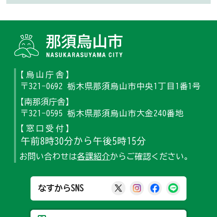
那須烏山
【烏山庁舎】
〒321-0692 栃木県那須烏山市中央1丁目1番1号
【南那須庁舎】
〒321-0595 栃木県那須烏山市大金240番地
【窓口受付】
午前8時30分から午後5時15分
お問い合わせは
各課紹介
からご確認ください。
那須烏山市公式X
那須烏山市公式Ins
那須烏山市公式
那須烏山
なすからSNS