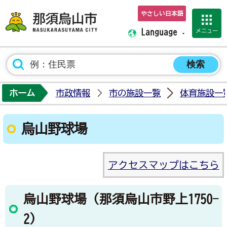
やさしい日本語
那須烏山市ホーム
メニュー
Language
ホーム
市政情報
市の施設一覧
体育施設一
烏山野球場
アクセスマップはこちら
烏山野球場（那須烏山市野上1750-
2）