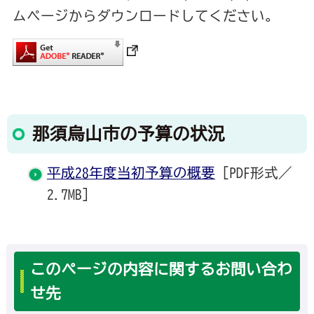
ムページからダウンロードしてください。
那須烏山市の予算の状況
平成28年度当初予算の概要
[PDF形式／
2.7MB]
このページの内容に関するお問い合わ
せ先