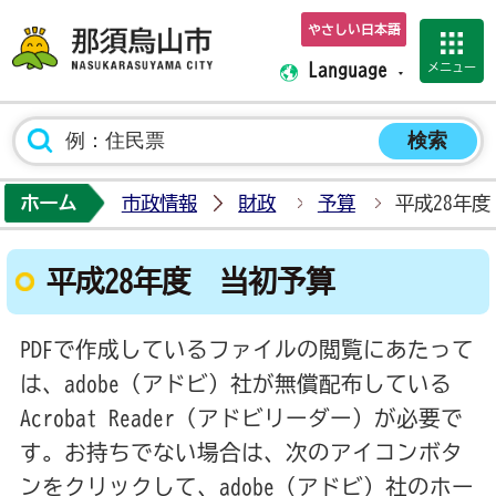
やさしい日本語
那須烏山市ホーム
メニュー
Language
ホーム
市政情報
財政
予算
平成28年
平成28年度 当初予算
PDFで作成しているファイルの閲覧にあたって
は、adobe（アドビ）社が無償配布している
Acrobat Reader（アドビリーダー）が必要で
す。お持ちでない場合は、次のアイコンボタ
ンをクリックして、adobe（アドビ）社のホー