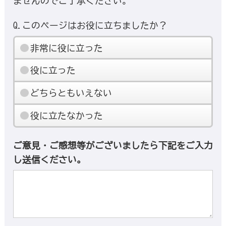
ませんのでご了承ください。
Q.このページはお役に立ちましたか？
非常に役に立った
役に立った
どちらともいえない
役に立たなかった
ご意見・ご感想等がございましたら下記をご入力
し送信ください。