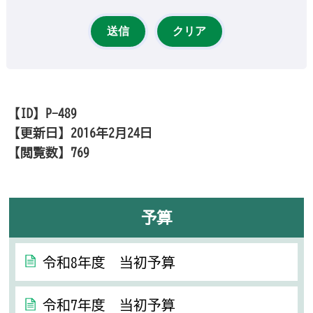
【ID】
P-489
【更新日】
2016年2月24日
【閲覧数】
769
予算
令和8年度 当初予算
令和7年度 当初予算