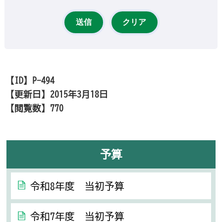
【ID】
P-494
【更新日】
2015年3月18日
【閲覧数】
770
予算
令和8年度 当初予算
令和7年度 当初予算