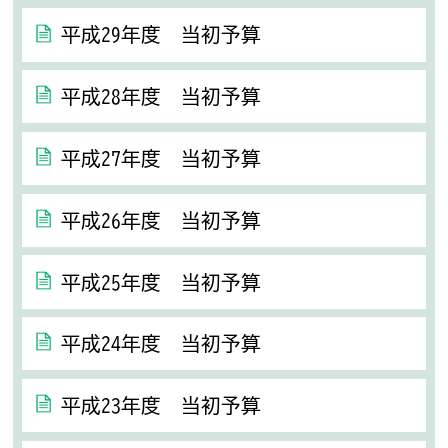
平成29年度 当初予算
平成28年度 当初予算
平成27年度 当初予算
平成26年度 当初予算
平成25年度 当初予算
平成24年度 当初予算
平成23年度 当初予算