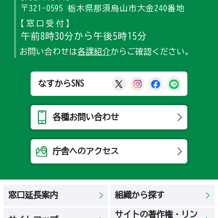
〒321-0595 栃木県那須烏山市大金240番地
【窓口受付】
午前8時30分から午後5時15分
お問い合わせは
各課紹介
からご確認ください。
那須烏山市公式X
那須烏山市公式Ins
那須烏山市公式
那須烏山
なすからSNS
各種お問い合わせ
庁舎へのアクセス
窓口延長案内
組織から探す
サイトの著作権・リン