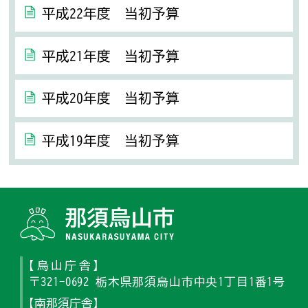
平成22年度 当初予算
平成21年度 当初予算
平成20年度 当初予算
平成19年度 当初予算
那須烏山
【烏山庁舎】
〒321-0692 栃木県那須烏山市中央1丁目1番1号
【南那須庁舎】