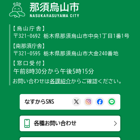
那須烏山
【烏山庁舎】
〒321-0692 栃木県那須烏山市中央1丁目1番1号
【南那須庁舎】
〒321-0595 栃木県那須烏山市大金240番地
【窓口受付】
午前8時30分から午後5時15分
お問い合わせは
各課紹介
からご確認ください。
那須烏山市公式X
那須烏山市公式Ins
那須烏山市公式
那須烏山
なすからSNS
各種お問い合わせ