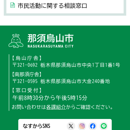
市民活動に関する相談窓口
那須烏山
【烏山庁舎】
〒321-0692 栃木県那須烏山市中央1丁目1番1号
【南那須庁舎】
〒321-0595 栃木県那須烏山市大金240番地
【窓口受付】
午前8時30分から午後5時15分
お問い合わせは
各課紹介
からご確認ください。
那須烏山市公式X
那須烏山市公式Ins
那須烏山市公式
那須烏山
なすからSNS