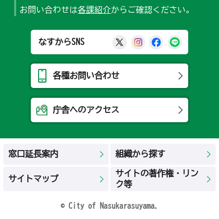
お問い合わせは
各課紹介
からご確認ください。
那須烏山市公式X
那須烏山市公式Ins
那須烏山市公式
那須烏山
なすからSNS
各種お問い合わせ
庁舎へのアクセス
窓口延長案内
組織から探す
サイトの著作権・リン
サイトマップ
ク等
© City of Nasukarasuyama.