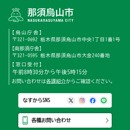
那須烏山
【烏山庁舎】
〒321-0692 栃木県那須烏山市中央1丁目1番1号
【南那須庁舎】
〒321-0595 栃木県那須烏山市大金240番地
【窓口受付】
午前8時30分から午後5時15分
お問い合わせは
各課紹介
からご確認ください。
那須烏山市公式X
那須烏山市公式Ins
那須烏山市公式
那須烏山
なすからSNS
各種お問い合わせ