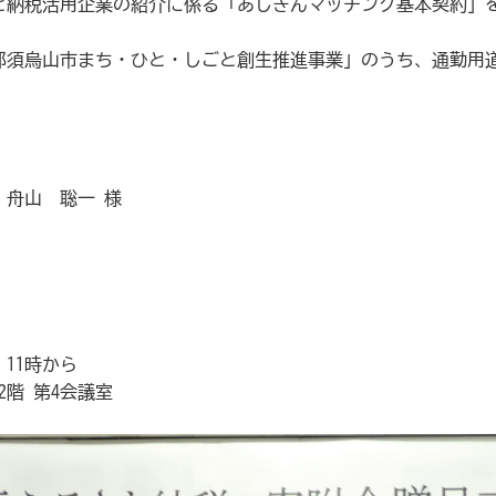
と納税活用企業の紹介に係る「あしぎんマッチング基本契約」
那須烏山市まち・ひと・しごと創生推進事業」のうち、通勤用
 舟山 聡一 様
11時から
階 第4会議室