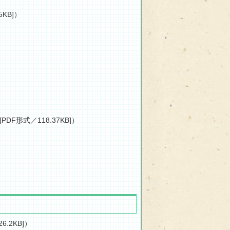
5KB]）
[PDF形式／118.37KB]）
6.2KB]）