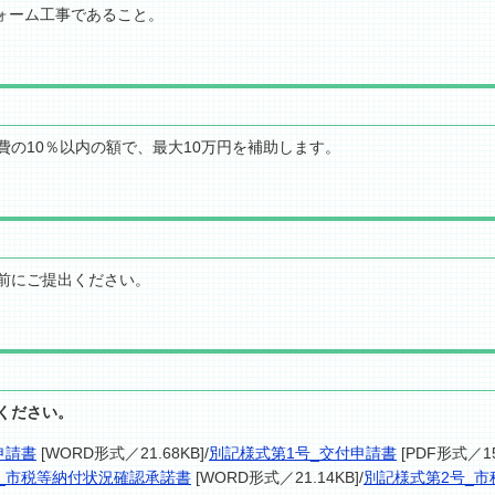
リフォーム工事であること。
の10％以内の額で、最大10万円を補助します。
前にご提出ください。
ください。
申請書
[WORD形式／21.68KB]/
別記様式第1号_交付申請書
[PDF形式／15
_市税等納付状況確認承諾書
[WORD形式／21.14KB]/
別記様式第2号_