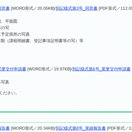
同意書
[WORD形式／20.05KB]/
別記様式第3号_同意書
[PDF形式／112.0
図、平面図
書の写
工予定箇所の写真
書類（課税明細書、登記事項証明書等の写）等
変更交付申請書
[WORD形式／19.97KB]/
別記様式第6号_変更交付申請書
る写真
ください。
報告書
[WORD形式／20.34KB]/
別記様式第8号_実績報告書
[PDF形式／12