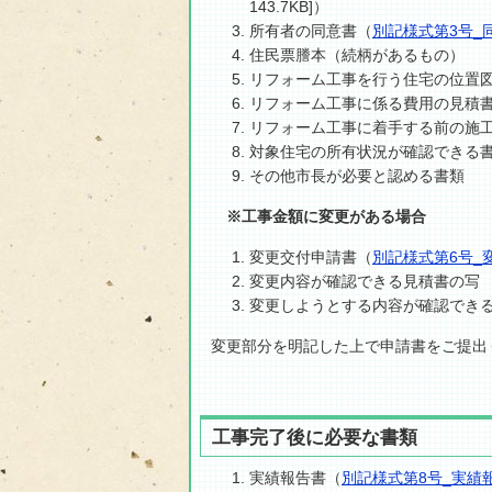
143.7KB]）
所有者の同意書（
別記様式第3号_
住民票謄本（続柄があるもの）
リフォーム工事を行う住宅の位置
リフォーム工事に係る費用の見積
リフォーム工事に着手する前の施
対象住宅の所有状況が確認できる
その他市長が必要と認める書類
※工事金額に変更がある場合
変更交付申請書（
別記様式第6号_
変更内容が確認できる見積書の写
変更しようとする内容が確認でき
変更部分を明記した上で申請書をご提出
工事完了後に必要な書類
実績報告書（
別記様式第8号_実績