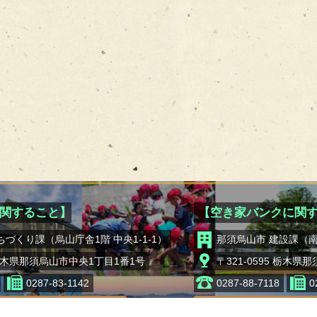
関すること】
【空き家バンクに関
ちづくり課（烏山庁舎1階 中央1-1-1）
那須烏山市 建設課（南
2 栃木県那須烏山市中央1丁目1番1号
〒321-0595 栃木県
0287-83-1142
0287-88-7118
0
移住・定住に関するお問い合わせ