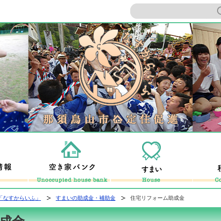
ームページ
那須烏山市定
ってどんなとこ？
暮らしの情報
空き家バンク
すまい
「なすからいふ」
すまいの助成金・補助金
住宅リフォーム助成金