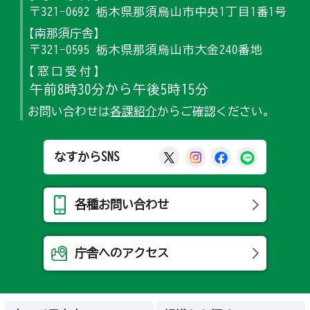
〒321-0692 栃木県那須烏山市中央1丁目1番1号
【南那須庁舎】
〒321-0595 栃木県那須烏山市大金240番地
【窓口受付】
午前8時30分から午後5時15分
お問い合わせは
各課紹介
からご確認ください。
那須烏山市公式X
那須烏山市公式Ins
那須烏山市公式
那須烏山
なすからSNS
各種お問い合わせ
庁舎へのアクセス