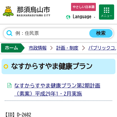
やさしい日本語
那須烏山市ホーム
メニュー
Language
ホーム
市政情報
計画・制度
パブリックコ
なすからすやま健康プラン
なすからすやま健康プラン第2期計画
（素案）平成29年1・2月実施
【ID】
D-2682