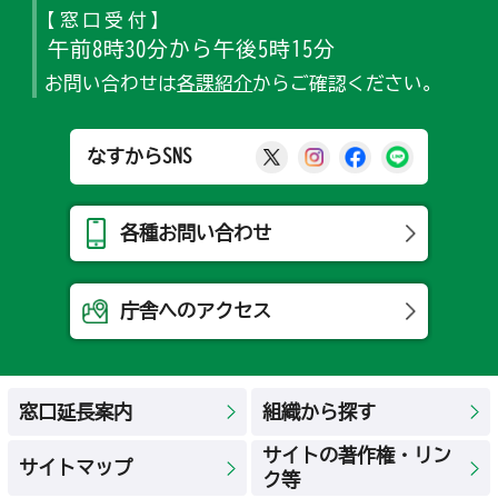
【窓口受付】
午前8時30分から午後5時15分
お問い合わせは
各課紹介
からご確認ください。
那須烏山市公式X
那須烏山市公式Ins
那須烏山市公式
那須烏山
なすからSNS
各種お問い合わせ
庁舎へのアクセス
窓口延長案内
組織から探す
サイトの著作権・リン
サイトマップ
ク等