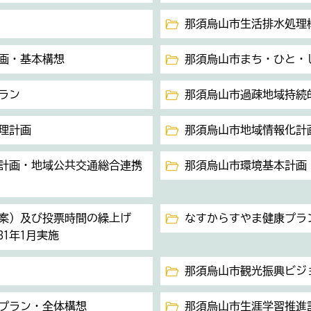
那須烏山市生活排水処理
画・基本構想
那須烏山市まち・ひと・
ラン
那須烏山市過疎地域持続
理計画
那須烏山市地域情報化計
計画・地域公共交通総合連携
那須烏山市環境基本計画
案）及び投票時間の繰上げ
なすからすやま健康プラ
31年1月実施
那須烏山市観光振興ビジ
プラン・全体構想
那須烏山市生涯学習推進