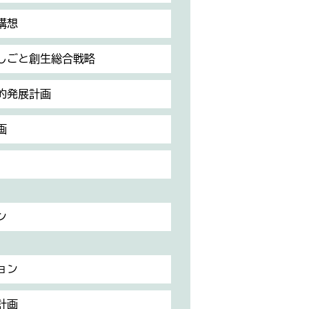
構想
しごと創生総合戦略
的発展計画
画
ン
ョン
計画