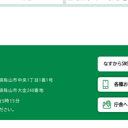
那須烏山市
なすからSN
県那須烏山市中央1丁目1番1号
各種お
県那須烏山市大金240番地
5時15分
庁舎へ
ださい。