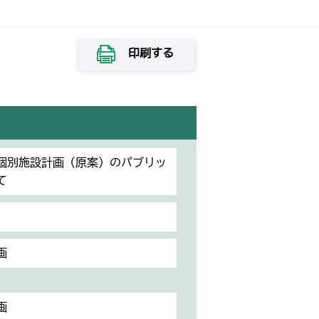
印刷する
個別施設計画（原案）のパブリッ
て
画
画