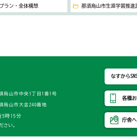
プラン・全体構想
那須烏山市生涯学習推進
那須烏山市
なすからSN
県那須烏山市中央1丁目1番1号
各種お
県那須烏山市大金240番地
5時15分
庁舎へ
ださい。