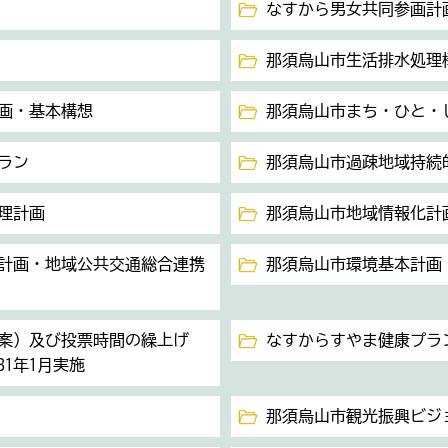
なすから男女共同参画計
那須烏山市生活排水処理
画・基本構想
那須烏山市まち・ひと・
ラン
那須烏山市過疎地域持続
理計画
那須烏山市地域情報化計
計画・地域公共交通総合連携
那須烏山市環境基本計画
案）及び投票時間の繰上げ
なすからすやま健康プラ
31年1月実施
那須烏山市観光振興ビジ