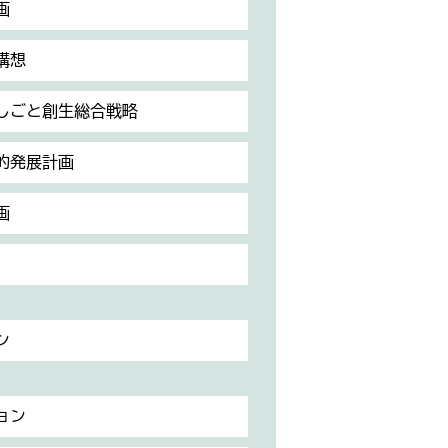
画
構想
しごと創生総合戦略
的発展計画
画
ン
ョン