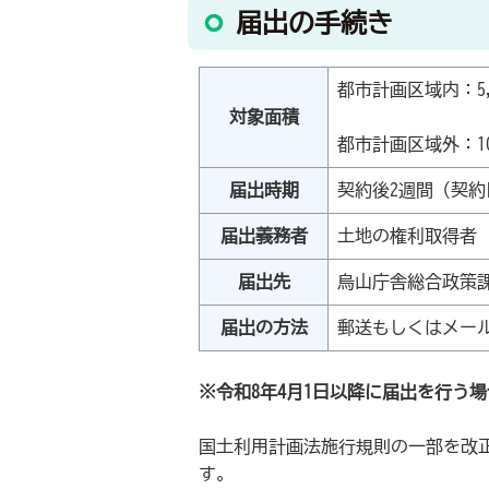
届出の手続き
都市計画区域内：5
対象面積
都市計画区域外：10
届出時期
契約後2週間（契
届出義務者
土地の権利取得者
届出先
烏山庁舎総合政策
届出の方法
郵送もしくはメー
※令和8年4月1日以降に届出を行う
国土利用計画法施行規則の一部を改正
す。