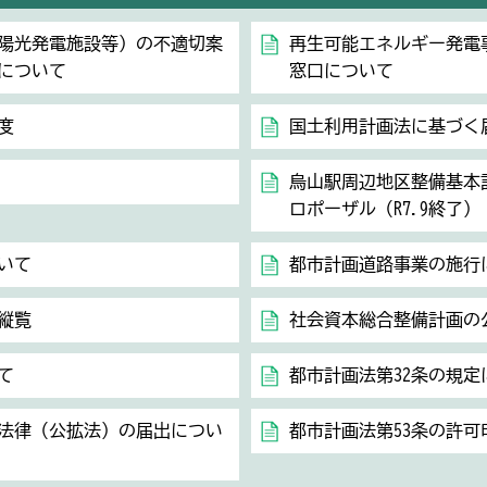
陽光発電施設等）の不適切案
再生可能エネルギー発電
について
窓口について
度
国土利用計画法に基づく届
烏山駅周辺地区整備基本
ロポーザル（R7.9終了）
いて
都市計画道路事業の施行
縦覧
社会資本総合整備計画の
て
都市計画法第32条の規
法律（公拡法）の届出につい
都市計画法第53条の許可