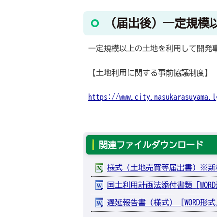
（届出後）一定規模
一定規模以上の土地を利用して開発
【土地利用に関する事前協議制度】
https://www.city.nasukarasuyama.l
関連ファイルダウンロード
様式（土地売買等届出書）※新様式R8.
国土利用計画法添付書類 [WORD形
遅延報告書（様式） [WORD形式／2