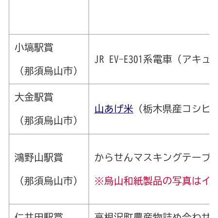
小塙駅賞
JR EV-E301系電車（ア
（那須烏山市）
大金駅賞
山あげ米
（栃木県産コシヒカ
（那須烏山市）
鴻野山駅賞
からせんマスキングテープ
（那須烏山市）
※烏山和紙製品の写真はイ
仁井田駅賞
高根沢町農産物詰め合わせ