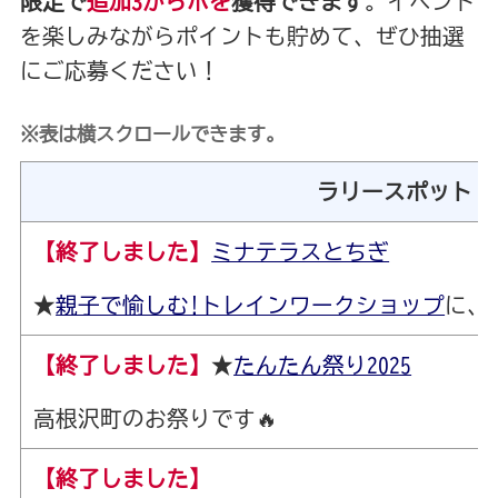
限定で
追加3からポを
獲得できます
。イベント
を楽しみながらポイントも貯めて、ぜひ抽選
にご応募ください！
※表は横スクロールできます。
ラリースポット
【終了しました】
ミナテラスとちぎ
★
親子で愉しむ!トレインワークショップ
に、
【終了しました】
★
たんたん祭り2025
高根沢町のお祭りです🔥
【終了しました】