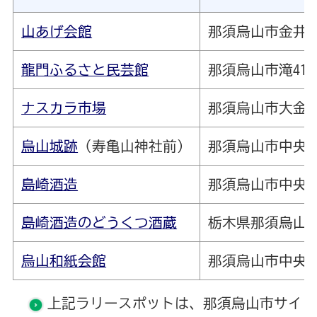
山あげ会館
那須烏山市金井2-5
龍門ふるさと民芸館
那須烏山市滝414
ナスカラ市場
那須烏山市大金15
烏山城跡
（寿亀山神社前）
那須烏山市中央3-
島崎酒造
那須烏山市中央1-1
島崎酒造のどうくつ酒蔵
栃木県那須烏山市
烏山和紙会館
那須烏山市中央2-
上記ラリースポットは、那須烏山市サイ