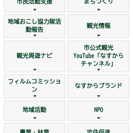
市民活動支援
まちづくり
2024年11月8日
地域おこし協力隊活
自然公園について
観光情報
動報告
2024年4月1日
空き家の適正管理について
市公式観光
観光周遊ナビ
YouTube「なすから
2022年1月27日
チャンネル」
アンテナショップ「チャレンジ販売制度」につい
て
フィルムコミッショ
なすからブランド
2021年3月12日
ン
市単独土地改良事業の制度改正
地域活動
NPO
農業・林業
定住促進