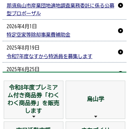
那須烏山市産業団地適地調査業務委託に係る公募
型プロポーザル
2026年4月1日
特定空家等除却事業費補助金
2025年8月19日
令和7年度なすから特派員を募集します
2025年6月25日
栃木労働局と雇用対策協定を締結しました
令和8年度プレミア
2025年2月6日
ム付き商品券「わく
烏山学
「はかり」の定期検査
わく商品券」を販売
します
2025年1月16日
栃木県司法書士会と空家等対策の推進に関する協
定を締結しました